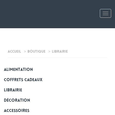
Tog
nav
Accueil
Boutique
Librairie
alimentation
Coffrets cadeaux
Librairie
Décoration
Accessoires