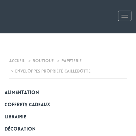
Tog
nav
Accueil
Boutique
Papeterie
Enveloppes Propriété Caillebotte
alimentation
Coffrets cadeaux
Librairie
Décoration